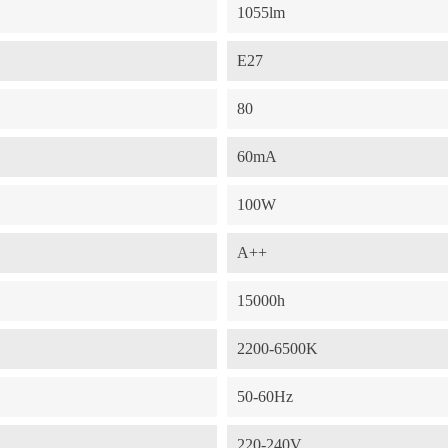
1055lm
E27
80
60mA
100W
A++
15000h
2200-6500K
50-60Hz
220-240V