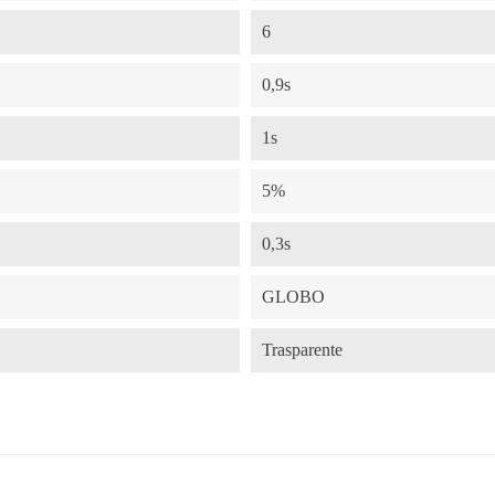
6
0,9s
1s
5%
0,3s
GLOBO
Trasparente