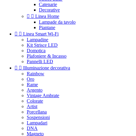
Catenarie
Decorative


Linea Home
Lampade da tavolo
Piantane


Linea Smart Wi-Fi
Lampadine
Kit Strisce LED
Domotica
Plafoniere & Incasso
Pannelli LED


Illuminazione decorativa
Rainbow
Oro
Rame
Argento
Vintage Ambrate
Colorate
Artist
Porcellana
Sospensioni
Lampadari
DNA
Magneto