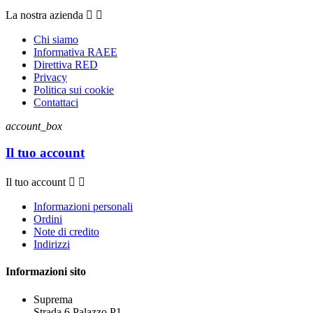
La nostra azienda


Chi siamo
Informativa RAEE
Direttiva RED
Privacy
Politica sui cookie
Contattaci
account_box
Il tuo account
Il tuo account


Informazioni personali
Ordini
Note di credito
Indirizzi
Informazioni sito
Suprema
Strada 6 Palazzo P1