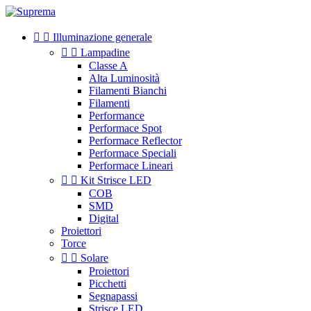


Illuminazione generale


Lampadine
Classe A
Alta Luminosità
Filamenti Bianchi
Filamenti
Performance
Performace Spot
Performace Reflector
Performace Speciali
Performace Lineari


Kit Strisce LED
COB
SMD
Digital
Proiettori
Torce


Solare
Proiettori
Picchetti
Segnapassi
Strisce LED