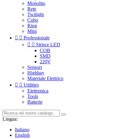
Monolito
Rete
Twilight
Cubo
Ring
Mini


Professionale


Strisce LED
COB
SMD
220V
Sensori
Highbay
Materiale Elettrico


Utilities
Elettronica
Tools
Batterie
Lingua:
Italiano
English