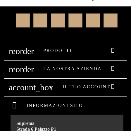
Facebook
Twitter
Rss
YouTube
Instagram
Linked
reorder

PRODOTTI
reorder

LA NOSTRA AZIENDA
account_box

IL TUO ACCOUNT
INFORMAZIONI SITO
Suprema
Strada 6 Palazzo P1