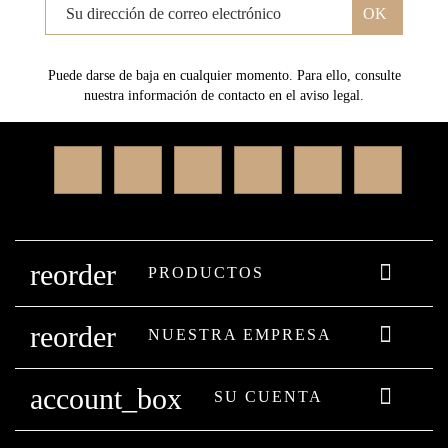
Puede darse de baja en cualquier momento. Para ello, consulte
nuestra información de contacto en el aviso legal.
Facebook
Twitter
Rss
YouTube
Instagram
Linked
reorder

PRODUCTOS
reorder

NUESTRA EMPRESA
account_box

SU CUENTA